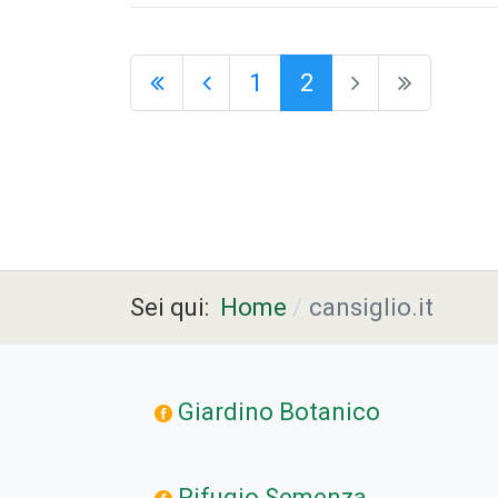
1
2
Sei qui:
Home
cansiglio.it
Giardino Botanico
Rifugio Semenza