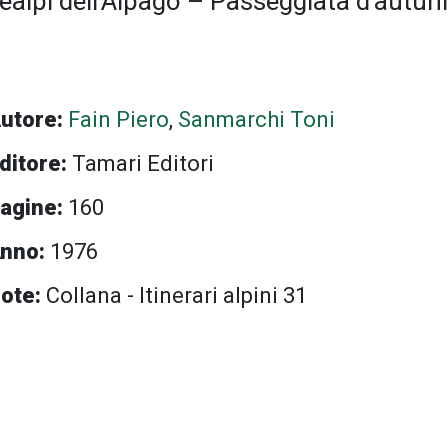
realpi dell’Alpago – Passeggiata d’autu
utore:
Fain Piero
,
Sanmarchi Toni
ditore:
Tamari Editori
agine:
160
nno:
1976
ote:
Collana - Itinerari alpini 31