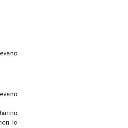
vevano
vevano
 hanno
non lo