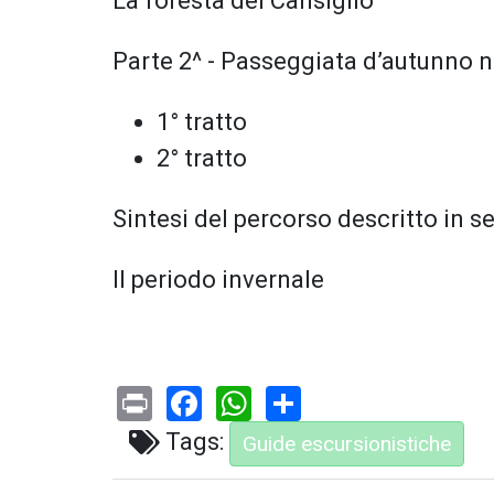
La foresta del Cansiglio
Parte 2^ - Passeggiata d’autunno ne
1° tratto
2° tratto
Sintesi del percorso descritto in s
Il periodo invernale
Print
Facebook
WhatsApp
Share
Tags:
Guide escursionistiche