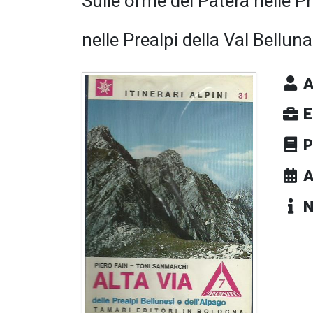
Sulle orme del Patéra nelle P
nelle Prealpi della Val Belluna
A
E
P
A
N