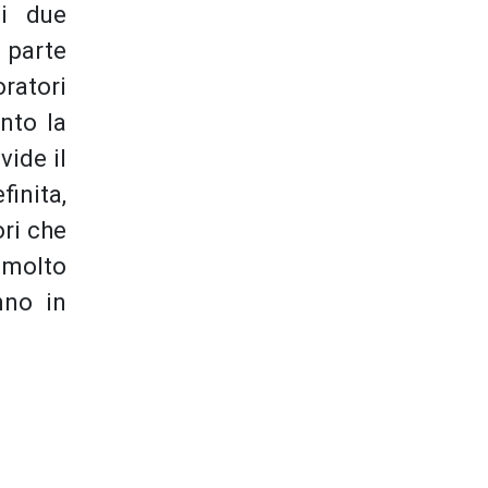
ei due
 parte
oratori
unto la
vide il
finita,
ori che
 molto
nno in