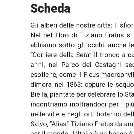
Scheda
Gli alberi delle nostre città: li sf
Nel bel libro di Tiziano Fratus s
abbiamo sotto gli occhi: anche le
“Corriere della Sera” Il tronco a 
anni, nel Parco dei Castagni sec
esotiche, come il Ficus macrophyl
dimora nel 1863; oppure le sequo
Biella, piantate per celebrare lo 
incontriamo inoltrandoci per i più 
nelle ville e negli orti botanici de
Salvo, “Alias” Tiziano Fratus da ann
per il mondo. L’Italia è un bosco 