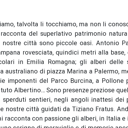
ioriamo, talvolta li tocchiamo, ma non li cono
i racconta del superlativo patrimonio natura
 nostre città sono piccole oasi. Antonio Pa
campana rovesciata, quindici metri alla base,
olari in Emilia Romagna; gli alberi delle 
la australiano di piazza Marina a Palermo, m
ie imponenti del Parco Burcina, a Pollone 
Statuto Albertino… Sono presenze preziose que
sperduti sentieri, negli angoli inattesi dei 
lle nostre città guidati da Tiziano Fratus. An
i racconta con passione gli alberi, in Italia e 
è uno scrigno di meraviglie e di memorie ance