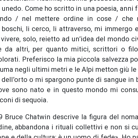
 unedo. Come ho scritto in una poesia, anni f
ondo / nel mettere ordine in cose / che 
boschi, li cerco, li attraverso, mi immergo 
ivere, solo, reietto ad un’idea del mondo civ
 da altri, per quanto mitici, scrittori o fil
orati. Preferisco la mia piccola salvezza po
ma negli ultimi metri e le Alpi metton giù le 
a dell’orto o mi spargono punte di sangue in 
ove sono nato e in questo mondo mi cons
coni di sequoia.
69 Bruce Chatwin descrive la figura del nomad
ne, abbandona i rituali collettivi e non si c
ione e della cultura: è un uomo di fede». Ho 