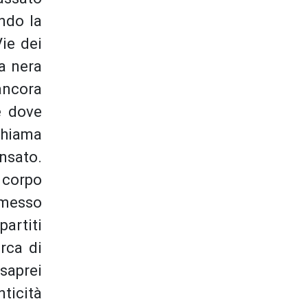
ndo la
Vie dei
na nera
ancora
e dove
 chiama
ensato.
 corpo
smesso
partiti
rca di
saprei
nticità