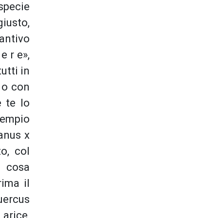
specie
iusto,
antivo
e r e»,
utti in
 o con
 te lo
sempio
tanus x
o, col
 cosa
ima il
uercus
arice,