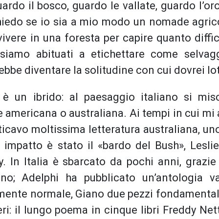
ardo il bosco, guardo le vallate, guardo l’or
 chiedo se io sia a mio modo un nomade agrico
vere in una foresta per capire quanto diffic
siamo abituati a etichettare come selvagg
e diventare la solitudine con cui dovrei lot
 è un ibrido: al paesaggio italiano si mis
e americana o australiana. Ai tempi in cui mi
ticavo moltissima letteratura australiana, un
impatto è stato il «bardo del Bush», Leslie
. In Italia è sbarcato da pochi anni, grazie
iano; Adelphi ha pubblicato un’antologia v
amente normale, Giano due pezzi fondamentali
eri: il lungo poema in cinque libri Freddy Ne