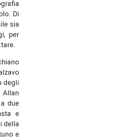
ografia
lo. Di
ile sia
i, per
tare.
chiano
 alzavo
o degli
 Allan
 a due
asta e
 della
ttuno e