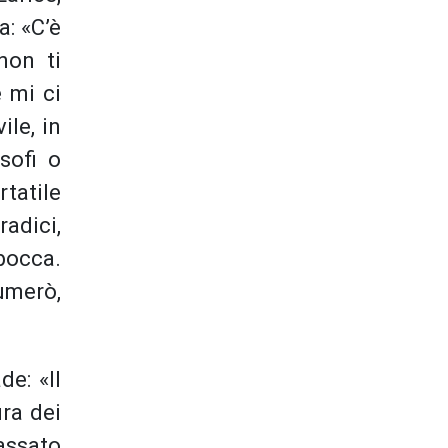
a: «C’è
non ti
e mi ci
ile, in
osofi o
rtatile
radici,
bocca.
umerò,
e: «Il
ura dei
passato