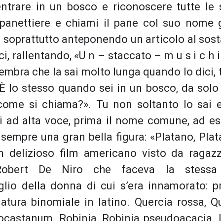
entrare in un bosco e riconoscere tutte le 
panettiere e chiami il pane col suo nome g
a soprattutto anteponendo un articolo al sost
ci, rallentando, «U n – staccato – m u s i c h i 
 Sembra che la sai molto lunga quando lo dici, t
. È lo stesso quando sei in un bosco, da solo
come si chiama?». Tu non soltanto lo sai e
i ad alta voce, prima il nome comune, ad e
a sempre una gran bella figura: «Platano, Pla
n delizioso film americano visto da ragazz
 Robert De Niro che faceva la stessa
lio della donna di cui s’era innamorato: pr
tura binomiale in latino. Quercia rossa, Q
ocastanum. Robinia, Robinia pseudoacacia. L