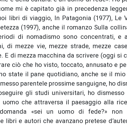
come mi è capitato già in precedenza legge
i libri di viaggio, In Patagonia (1977), Le 
ietezza (1997), anche il romanzo Sulla colli
periodi di nomadismo sono concentrati, e 
mi, di mezze vie, mezze strade, mezze cas
re. E di mezza macchina da scrivere (oggi si
rare ciò che ho visto, toccato, annusato e p
no state il pane quotidiano, anche se il mio
ismesso parentele prossime sanguigne, ho di
oseguire gli studi universitari, ho dismesso 
n uomo che attraversa il paesaggio alla rice
la domanda «sei un uomo di fede?» non 
e libri e autori che avanzano pretese d’aute