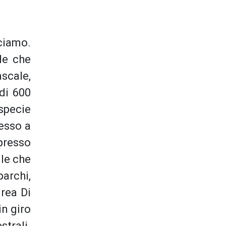
sciamo.
le che
scale,
 di 600
specie
esso a
presso
lle che
parchi,
drea Di
in giro
strali.