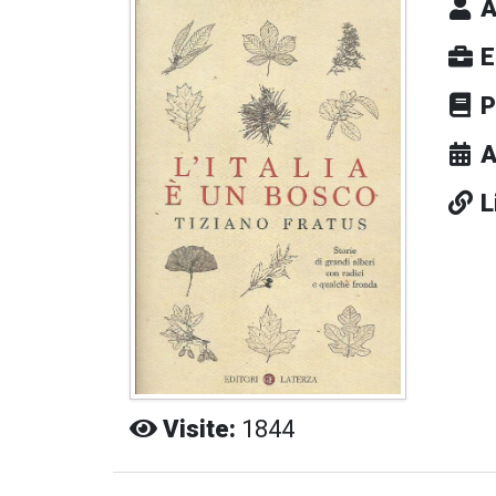
A
E
P
A
L
Visite:
1844