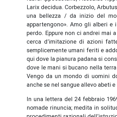
Larix decidua. Corbezzolo, Arbutus
una bellezza / da inizio del m
appartengono». Amo gli alberi e i 
perdo. Eppure non ci andrei mai a v
cerca d’imitazione di azioni fatte
semplicemente umani feriti e addol
qui dove la pianura padana si consu
dove le mani si bucano nella terr
Vengo da un mondo di uomini d
anche se nel sangue allevo abeti e 
In una lettera del 24 febbraio 19
nomade rinuncia; medita in solitudi
procedimenti razionali dell’istruz