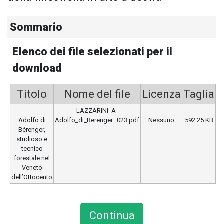
Sommario
Elenco dei file selezionati per il
download
Titolo
Nome del file
Licenza
Taglia
LAZZARINI_A-
Adolfo di
Adolfo_di_Berenger...023.pdf
Nessuno
592.25 KB
Bérenger,
studioso e
tecnico
forestale nel
Veneto
dell’Ottocento
Captcha
*
Continua