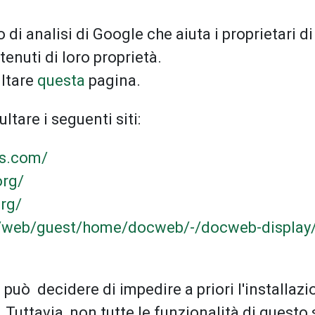
i analisi di Google che aiuta i proprietari di
tenuti di loro proprietà.
ultare
questa
pagina.
ultare i seguenti siti:
es.com/
org/
rg/
it/web/guest/home/docweb/-/docweb-displa
e può decidere di impedire a priori l'installa
 Tuttavia, non tutte le funzionalità di questo