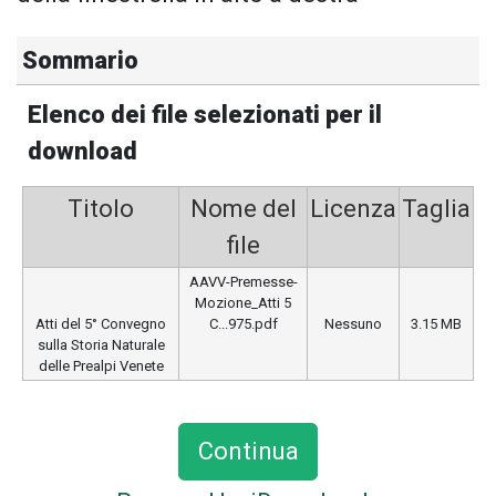
Sommario
Elenco dei file selezionati per il
download
Titolo
Nome del
Licenza
Taglia
file
AAVV-Premesse-
Mozione_Atti 5
Atti del 5° Convegno
C...975.pdf
Nessuno
3.15 MB
sulla Storia Naturale
delle Prealpi Venete
Captcha
*
Continua