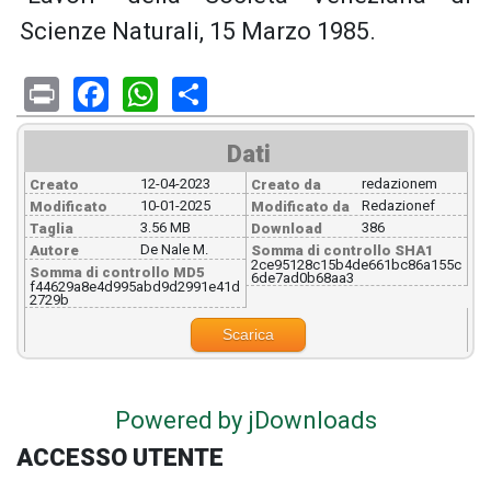
Scienze Naturali, 15 Marzo 1985.
Print
Facebook
WhatsApp
Share
Dati
12-04-2023
redazionem
Creato
Creato da
10-01-2025
Redazionef
Modificato
Modificato da
3.56 MB
386
Taglia
Download
De Nale M.
Autore
Somma di controllo SHA1
2ce95128c15b4de661bc86a155c
Somma di controllo MD5
6de7ad0b68aa3
f44629a8e4d995abd9d2991e41d
2729b
Scarica
Powered by jDownloads
ACCESSO UTENTE