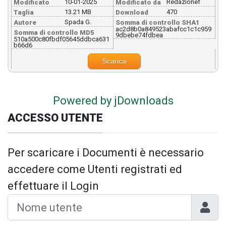
10-01-2025
Redazionef
Modificato
Modificato da
13.21 MB
470
Taglia
Download
Spada G.
Autore
Somma di controllo SHA1
ac2d8b0a849523abafcc1c1c959
Somma di controllo MD5
9dbebe74fdbea
510a500c80fbdf05645ddbca631
b66d6
Scarica
Powered by jDownloads
ACCESSO UTENTE
Per scaricare i Documenti è necessario
accedere come Utenti registrati ed
effettuare il Login
Nome 