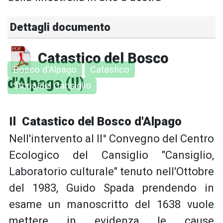
Dettagli documento
Catastico del Bosco
Bosco d'Alpago
Catastico
d'Alpago (Il)
Storia del Cansiglio
Il Catastico del Bosco d'Alpago
Nell'intervento al II° Convegno del Centro
Ecologico del Cansiglio "Cansiglio,
Laboratorio culturale" tenuto nell'Ottobre
del 1983, Guido Spada prendendo in
esame un manoscritto del 1638 vuole
mettere in evidenza le cause