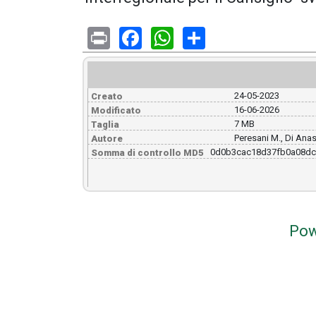
Print
Facebook
WhatsApp
Share
24-05-2023
Creato
16-06-2026
Modificato
7 MB
Taglia
Peresani M., Di Anas
Autore
0d0b3cac18d37fb0a08dc
Somma di controllo MD5
Pow