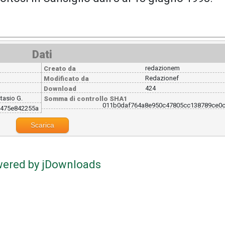
Dati
redazionem
Creato da
Redazionef
Modificato da
424
Download
tasio G.
Somma di controllo SHA1
011b0daf764a8e950c47805cc138789ce0c
475e842255a
Scarica
ered by jDownloads