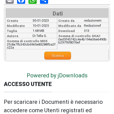
Dati
30-01-2023
redazionem
Creato
Creato da
10-01-2025
Redazionef
Modificato
Modificato da
1.68 MB
313
Taglia
Download
Di Tella G.
Autore
Somma di controllo SHA1
0ad5f45742c4e4b194e36e6490b
Somma di controllo MD5
b297f6f8076ef
2fc8a7fb343cb6965e83288fba2f
c22a
Scarica
Powered by jDownloads
ACCESSO UTENTE
Per scaricare i Documenti è necessario
accedere come Utenti registrati ed