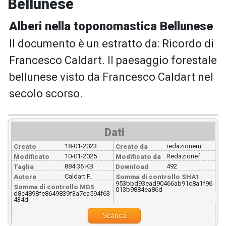
Bellunese
Alberi nella toponomastica Bellunese
Il documento è un estratto da: Ricordo di
Francesco Caldart. Il paesaggio forestale
bellunese visto da Francesco Caldart nel
secolo scorso.
Dati
18-01-2023
redazionem
Creato
Creato da
10-01-2025
Redazionef
Modificato
Modificato da
884.36 KB
492
Taglia
Download
Caldart F.
Autore
Somma di controllo SHA1
953bbd93ead90466ab91c8a1f96
Somma di controllo MD5
013b9884ea86d
d8c4898fe8649839f3a7ea594f63
434d
Scarica