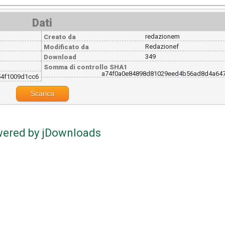
Dati
redazionem
Creato da
Redazionef
Modificato da
349
Download
Somma di controllo SHA1
a74f0a0e84898d81029eed4b56ad8d4a647
4f1009d1cc6
Scarica
ered by jDownloads