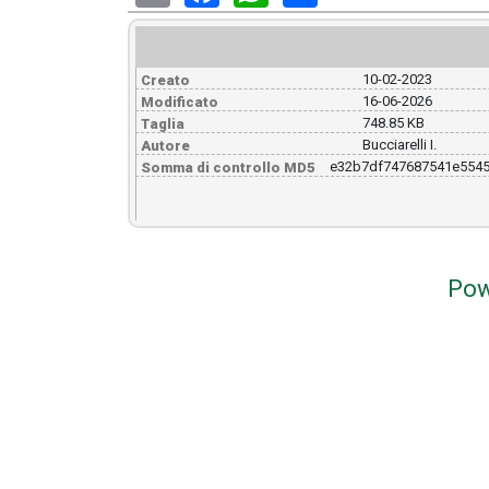
10-02-2023
Creato
16-06-2026
Modificato
748.85 KB
Taglia
Bucciarelli I.
Autore
e32b7df747687541e5545
Somma di controllo MD5
Pow