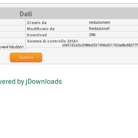
Dati
redazionem
Creato da
Redazionef
Modificato da
286
Download
Somma di controllo SHA1
d45132e5c3986d537496d01765a86d82f7f
b4e416bd661
Scarica
ered by jDownloads