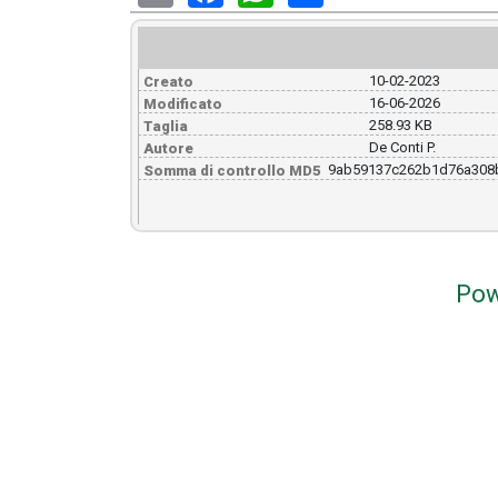
10-02-2023
Creato
16-06-2026
Modificato
258.93 KB
Taglia
De Conti P.
Autore
9ab59137c262b1d76a308
Somma di controllo MD5
Pow