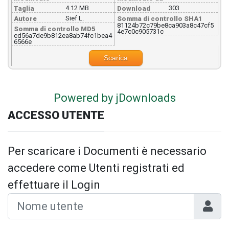
4.12 MB
303
Taglia
Download
Sief L.
Autore
Somma di controllo SHA1
81124b72c79be8ca903a8c47cf5
Somma di controllo MD5
4e7c0c905731c
cd56a7de9b812ea8ab74fc1bea4
6566e
Scarica
Powered by jDownloads
ACCESSO UTENTE
Per scaricare i Documenti è necessario
accedere come Utenti registrati ed
effettuare il Login
Nome 