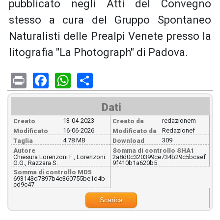
pubblicato negli Atti del Convegno
stesso a cura del Gruppo Spontaneo
Naturalisti delle Prealpi Venete presso la
litografia "La Photograph" di Padova.
Print
Facebook
WhatsApp
Share
Dati
13-04-2023
redazionem
Creato
Creato da
16-06-2026
Redazionef
Modificato
Modificato da
4.78 MB
309
Taglia
Download
Autore
Somma di controllo SHA1
Chiesura Lorenzoni F., Lorenzoni
2a8d0c320399ce734b29c5bcaef
G.G., Razzara S.
9f410b1a620b5
Somma di controllo MD5
693143d7897b4e360755be1d4b
cd9c47
Scarica