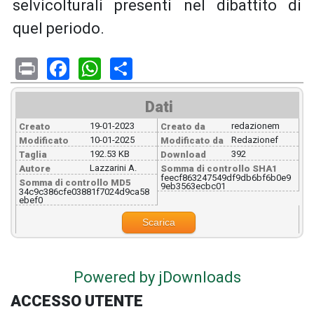
selvicolturali presenti nel dibattito di
quel periodo.
Print
Facebook
WhatsApp
Share
Dati
19-01-2023
redazionem
Creato
Creato da
10-01-2025
Redazionef
Modificato
Modificato da
192.53 KB
392
Taglia
Download
Lazzarini A.
Autore
Somma di controllo SHA1
feecf863247549df9db6bf6b0e9
Somma di controllo MD5
9eb3563ecbc01
34c9c386cfe03881f7024d9ca58
ebef0
Scarica
Powered by jDownloads
ACCESSO UTENTE