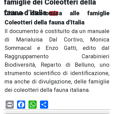
famiglie dei Coleotteri della
fauna d’Italia
Chiave dicotomica alle famiglie
HOT
Coleotteri della fauna d'Italia
Il documento è costituito da un manuale
di Marialuisa Dal Cortivo, Monica
Sommacal e Enzo Gatti, edito dal
Raggruppamento Carabinieri
Biodiversità, Reparto di Belluno, uno
strumento scientifico di identificazione,
ma anche di divulgazione, delle famiglie
dei coleotteri della fauna italiana.
Print
Facebook
WhatsApp
Share