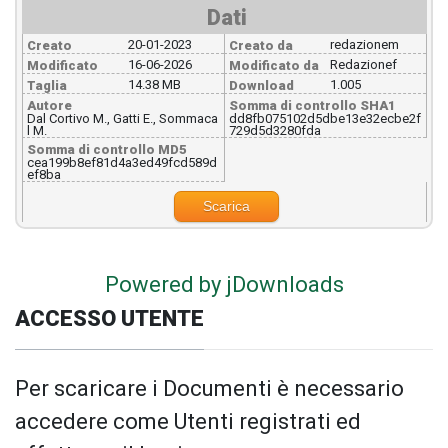
Dati
20-01-2023
redazionem
Creato
Creato da
16-06-2026
Redazionef
Modificato
Modificato da
14.38 MB
1.005
Taglia
Download
Autore
Somma di controllo SHA1
Dal Cortivo M., Gatti E., Sommaca
dd8fb075102d5dbe13e32ecbe2f
l M.
729d5d3280fda
Somma di controllo MD5
cea199b8ef81d4a3ed49fcd589d
ef8ba
Scarica
Powered by jDownloads
ACCESSO UTENTE
Per scaricare i Documenti è necessario
accedere come Utenti registrati ed