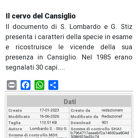
Il cervo del Cansiglio
Il documento di S. Lombardo e G. Stiz
presenta i caratteri della specie in esame
e ricostruisce le vicende della sua
presenza in Cansiglio. Nel 1985 erano
segnalati 30 capi....
Print
Facebook
WhatsApp
Share
Dati
17-01-2023
redazionem
Creato
Creato da
16-06-2026
Redazionef
Modificato
Modificato da
113.51 KB
901
Taglia
Download
Lombardo S. - Stiz G.
Autore
Somma di controllo SHA1
b7964717aeeebf2a14692aa804d
Somma di controllo MD5
5086925ad3c74