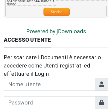
6c478ded5e14dfde44710c5571f
d8ae2
Scarica
Powered by jDownloads
ACCESSO UTENTE
Per scaricare i Documenti è necessario
accedere come Utenti registrati ed
effettuare il Login
Nome 
Mostr