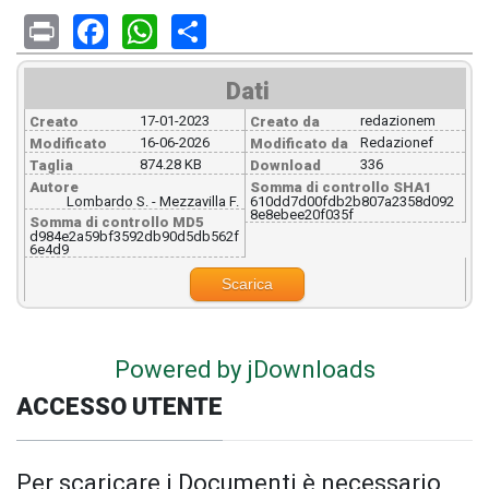
Print
Facebook
WhatsApp
Share
Dati
17-01-2023
redazionem
Creato
Creato da
16-06-2026
Redazionef
Modificato
Modificato da
874.28 KB
336
Taglia
Download
Autore
Somma di controllo SHA1
Lombardo S. - Mezzavilla F.
610dd7d00fdb2b807a2358d092
8e8ebee20f035f
Somma di controllo MD5
d984e2a59bf3592db90d5db562f
6e4d9
Scarica
Powered by jDownloads
ACCESSO UTENTE
Per scaricare i Documenti è necessario