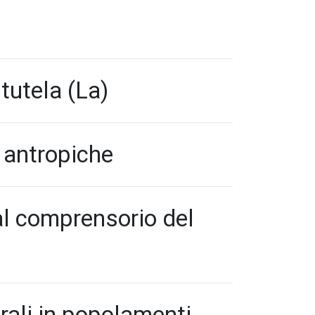
 tutela (La)
i antropiche
 al comprensorio del
rali in popolamenti