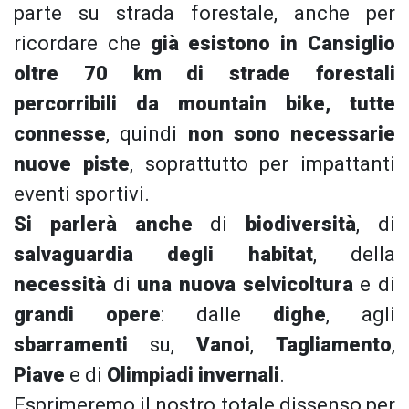
parte su strada forestale, anche per
ricordare che
già esistono in Cansiglio
oltre 70 km di strade forestali
percorribili da mountain bike, tutte
connesse
, quindi
non sono necessarie
nuove piste
, soprattutto per impattanti
eventi sportivi.
Si parlerà anche
di
biodiversità
, di
salvaguardia degli habitat
, della
necessità
di
una nuova selvicoltura
e di
grandi opere
: dalle
dighe
, agli
sbarramenti
su,
Vanoi
,
Tagliamento
,
Piave
e di
Olimpiadi invernali
.
Esprimeremo il nostro totale dissenso per