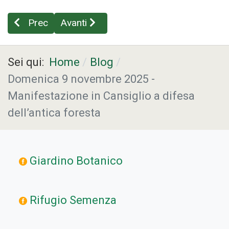
Articolo precedente: Due studi sull’inquinamento ne
Articolo successivo: Cansiglio: per una
Prec
Avanti
Sei qui:
Home
Blog
Domenica 9 novembre 2025 -
Manifestazione in Cansiglio a difesa
dell’antica foresta
Giardino Botanico
Rifugio Semenza