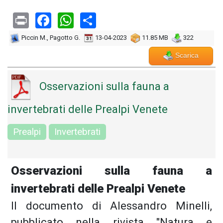
Print
Facebook
WhatsApp
Share
Piccin M., Pagotto G.
13-04-2023
11.85 MB
322
Scarica
Osservazioni sulla fauna a
invertebrati delle Prealpi Venete
Prealpi
Invertebrati
Osservazioni sulla fauna a
invertebrati delle Prealpi Venete
Il documento di Alessandro Minelli,
pubblicato nella rivista "Natura e