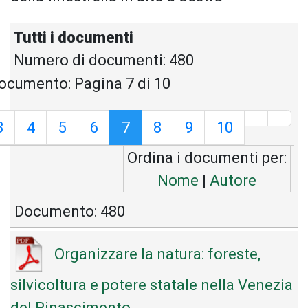
Tutti i documenti
Numero di documenti: 480
ocumento: Pagina 7 di 10
3
4
5
6
7
8
9
10
Ordina i documenti per:
Nome
|
Autore
Documento: 480
Organizzare la natura: foreste,
silvicoltura e potere statale nella Venezia
del Rinascimento