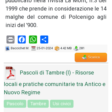
pubblicato nella rivista La Mont, n.3 del
1999 che prende in considerazione le 14
malghe del comune di Polcenigo agli
inizi del '900.
Print
Facebook
WhatsApp
Share
Baccichet M.
25-01-2024
4.42 MB
281
Scarica
Pascoli di Tambre (I) - Risorse
locali e pratiche comunitarie tra Antico e
Nuovo Regime
Pascolo
Tambre
Usi civici