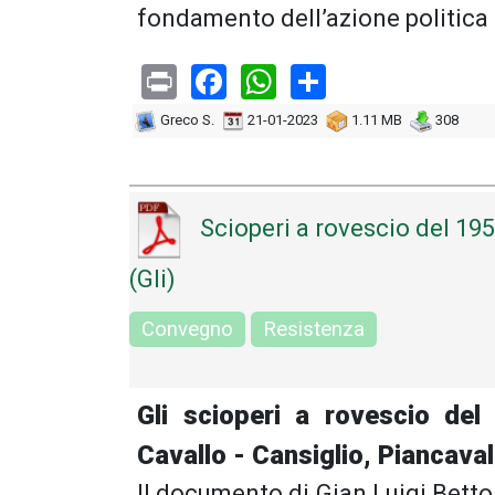
fondamento dell’azione politica e
Print
Facebook
WhatsApp
Share
Greco S.
21-01-2023
1.11 MB
308
Scioperi a rovescio del 19
(Gli)
Convegno
Resistenza
Gli scioperi a rovescio de
Cavallo - Cansiglio, Piancaval
Il documento di Gian Luigi Betto