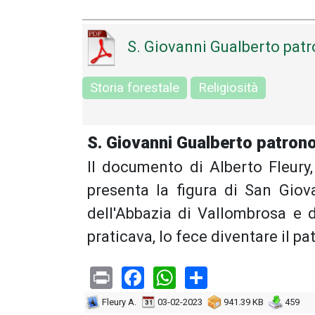
S. Giovanni Gualberto patro
Storia forestale
Religiosità
S. Giovanni Gualberto patrono 
Il documento di Alberto Fleury, 
presenta la figura di San Gio
dell'Abbazia di Vallombrosa e d
praticava, lo fece diventare il pa
Print
Facebook
WhatsApp
Share
Fleury A.
03-02-2023
941.39 KB
459