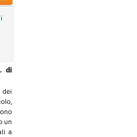
i
. di
 dei
olo,
rono
o un
li a