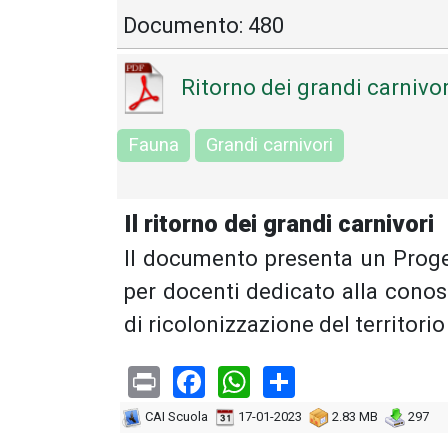
Documento: 480
Ritorno dei grandi carnivori
Fauna
Grandi carnivori
Il ritorno dei grandi carnivori
Il documento presenta un Proget
per docenti dedicato alla cono
di ricolonizzazione del territori
Print
Facebook
WhatsApp
Share
CAI Scuola
17-01-2023
2.83 MB
297