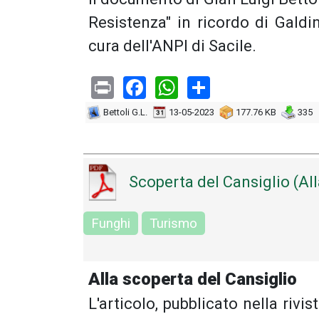
Resistenza" in ricordo di Galdi
cura dell'ANPI di Sacile.
Print
Facebook
WhatsApp
Share
Bettoli G.L.
13-05-2023
177.76 KB
335
Scoperta del Cansiglio (All
Funghi
Turismo
Alla scoperta del Cansiglio
L'articolo, pubblicato nella riv