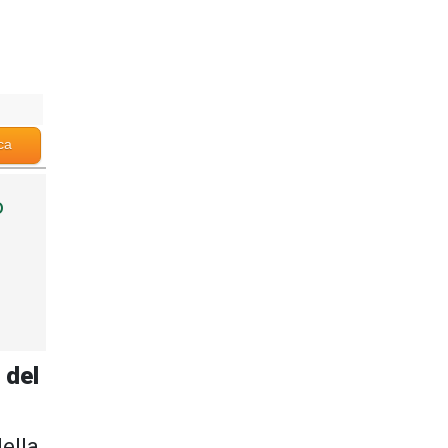
ca
o
 del
ella