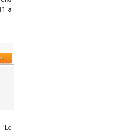
11 a
ca
 "Le