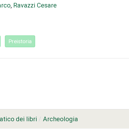
arco
,
Ravazzi Cesare
Preistoria
tico dei libri
Archeologia