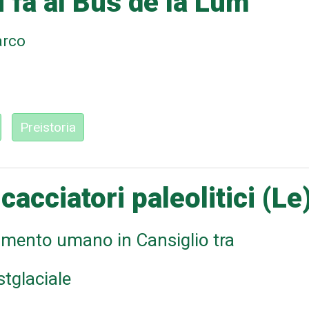
 fa al Bus de la Lum
arco
Preistoria
cacciatori paleolitici (Le
mento umano in Cansiglio tra
stglaciale