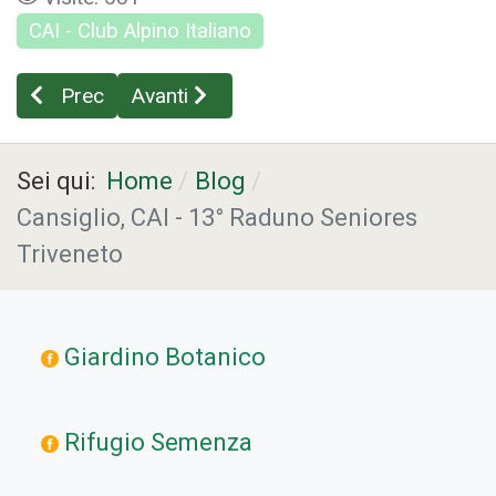
CAI - Club Alpino Italiano
Articolo precedente: Le torbiere della Foresta del
Articolo successivo: Memoria delle For
Prec
Avanti
Sei qui:
Home
Blog
Cansiglio, CAI - 13° Raduno Seniores
Triveneto
Giardino Botanico
Rifugio Semenza