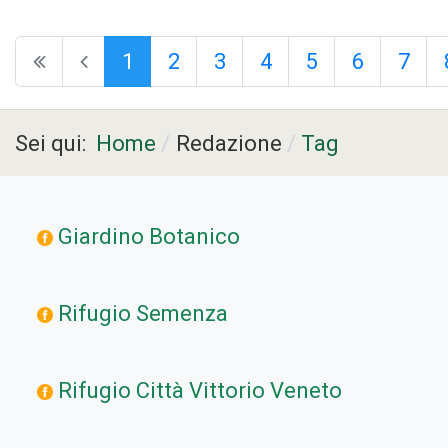
Pagina 1 di 11
1
2
3
4
5
6
7
Sei qui:
Home
Redazione
Tag
Giardino Botanico
Rifugio Semenza
Rifugio Città Vittorio Veneto