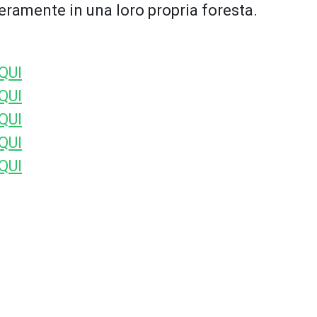
iberamente in una loro propria foresta.
QUI
QUI
QUI
QUI
QUI